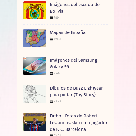
Imágenes del escudo de
Bolivia
7:04
Mapas de España
19:33
Imágenes del Samsung
Galaxy S6
7:46
Dibujos de Buzz Lightyear
para pintar (Toy Story)
23:23
Fútbol: Fotos de Robert
Lewandowski como jugador
de F. C. Barcelona
22:04