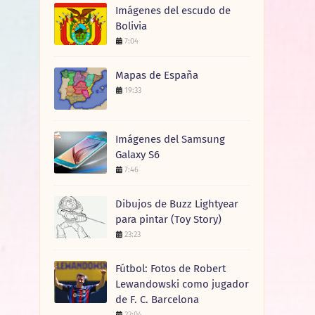
Imágenes del escudo de
Bolivia
7:04
Mapas de España
19:33
Imágenes del Samsung
Galaxy S6
7:46
Dibujos de Buzz Lightyear
para pintar (Toy Story)
23:23
Fútbol: Fotos de Robert
Lewandowski como jugador
de F. C. Barcelona
22:04